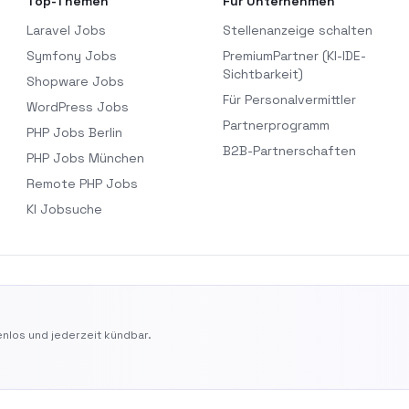
Top-Themen
Für Unternehmen
Laravel Jobs
Stellenanzeige schalten
Symfony Jobs
PremiumPartner (KI-IDE-
Sichtbarkeit)
Shopware Jobs
Für Personalvermittler
WordPress Jobs
Partnerprogramm
PHP Jobs Berlin
B2B-Partnerschaften
PHP Jobs München
Remote PHP Jobs
KI Jobsuche
nlos und jederzeit kündbar.