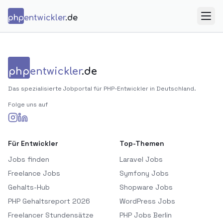
Zum Inhalt springen
php
entwickler
.de
Menü
php
entwickler
.de
Das spezialisierte Jobportal für PHP-Entwickler in Deutschland.
Folge uns auf
Für Entwickler
Top-Themen
Jobs finden
Laravel Jobs
Freelance Jobs
Symfony Jobs
Gehalts-Hub
Shopware Jobs
PHP Gehaltsreport 2026
WordPress Jobs
Freelancer Stundensätze
PHP Jobs Berlin