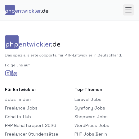
Zum Inhalt springen
php
entwickler
.de
Menü
php
entwickler
.de
Das spezialisierte Jobportal für PHP-Entwickler in Deutschland.
Folge uns auf
Für Entwickler
Top-Themen
Jobs finden
Laravel Jobs
Freelance Jobs
Symfony Jobs
Gehalts-Hub
Shopware Jobs
PHP Gehaltsreport 2026
WordPress Jobs
Freelancer Stundensätze
PHP Jobs Berlin