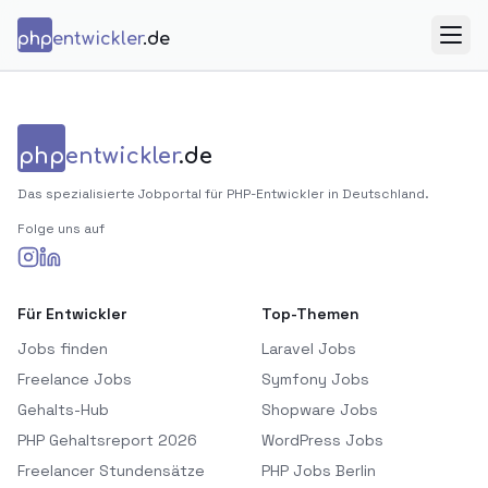
Zum Inhalt springen
php
entwickler
.de
Menü
php
entwickler
.de
Das spezialisierte Jobportal für PHP-Entwickler in Deutschland.
Folge uns auf
Für Entwickler
Top-Themen
Jobs finden
Laravel Jobs
Freelance Jobs
Symfony Jobs
Gehalts-Hub
Shopware Jobs
PHP Gehaltsreport 2026
WordPress Jobs
Freelancer Stundensätze
PHP Jobs Berlin