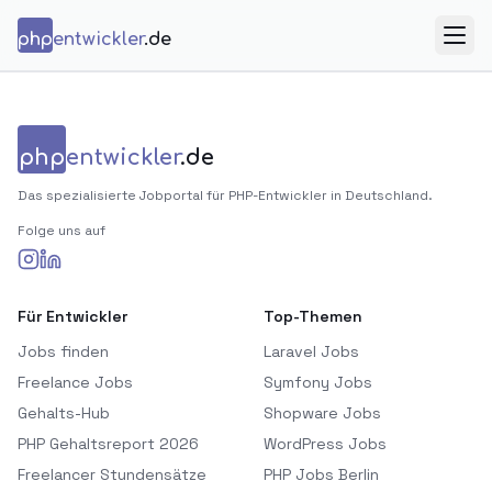
Zum Inhalt springen
php
entwickler
.de
Menü
php
entwickler
.de
Das spezialisierte Jobportal für PHP-Entwickler in Deutschland.
Folge uns auf
Für Entwickler
Top-Themen
Jobs finden
Laravel Jobs
Freelance Jobs
Symfony Jobs
Gehalts-Hub
Shopware Jobs
PHP Gehaltsreport 2026
WordPress Jobs
Freelancer Stundensätze
PHP Jobs Berlin