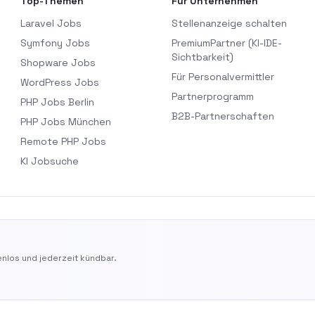
Top-Themen
Für Unternehmen
Laravel Jobs
Stellenanzeige schalten
Symfony Jobs
PremiumPartner (KI-IDE-
Sichtbarkeit)
Shopware Jobs
Für Personalvermittler
WordPress Jobs
Partnerprogramm
PHP Jobs Berlin
B2B-Partnerschaften
PHP Jobs München
Remote PHP Jobs
KI Jobsuche
nlos und jederzeit kündbar.