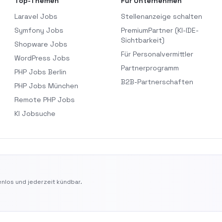
Top-Themen
Für Unternehmen
Laravel Jobs
Stellenanzeige schalten
Symfony Jobs
PremiumPartner (KI-IDE-
Sichtbarkeit)
Shopware Jobs
Für Personalvermittler
WordPress Jobs
Partnerprogramm
PHP Jobs Berlin
B2B-Partnerschaften
PHP Jobs München
Remote PHP Jobs
KI Jobsuche
nlos und jederzeit kündbar.