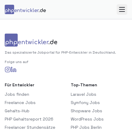
Zum Inhalt springen
php
entwickler
.de
Menü
php
entwickler
.de
Das spezialisierte Jobportal für PHP-Entwickler in Deutschland.
Folge uns auf
Für Entwickler
Top-Themen
Jobs finden
Laravel Jobs
Freelance Jobs
Symfony Jobs
Gehalts-Hub
Shopware Jobs
PHP Gehaltsreport 2026
WordPress Jobs
Freelancer Stundensätze
PHP Jobs Berlin