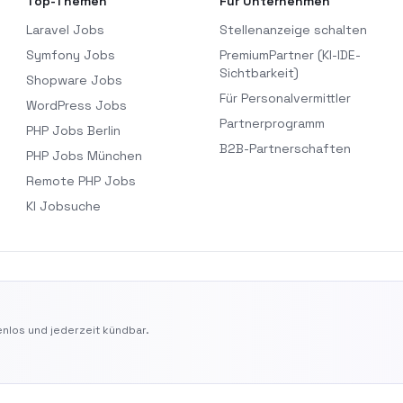
Top-Themen
Für Unternehmen
Laravel Jobs
Stellenanzeige schalten
Symfony Jobs
PremiumPartner (KI-IDE-
Sichtbarkeit)
Shopware Jobs
Für Personalvermittler
WordPress Jobs
Partnerprogramm
PHP Jobs Berlin
B2B-Partnerschaften
PHP Jobs München
Remote PHP Jobs
KI Jobsuche
nlos und jederzeit kündbar.