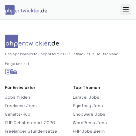
Zum Inhalt springen
php
entwickler
.de
Menü
php
entwickler
.de
Das spezialisierte Jobportal für PHP-Entwickler in Deutschland.
Folge uns auf
Für Entwickler
Top-Themen
Jobs finden
Laravel Jobs
Freelance Jobs
Symfony Jobs
Gehalts-Hub
Shopware Jobs
PHP Gehaltsreport 2026
WordPress Jobs
Freelancer Stundensätze
PHP Jobs Berlin