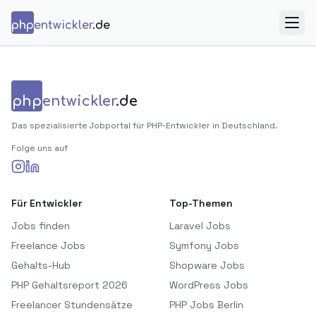
Zum Inhalt springen
php
entwickler
.de
Menü
php
entwickler
.de
Das spezialisierte Jobportal für PHP-Entwickler in Deutschland.
Folge uns auf
Für Entwickler
Top-Themen
Jobs finden
Laravel Jobs
Freelance Jobs
Symfony Jobs
Gehalts-Hub
Shopware Jobs
PHP Gehaltsreport 2026
WordPress Jobs
Freelancer Stundensätze
PHP Jobs Berlin