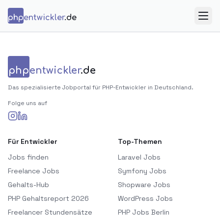
Zum Inhalt springen
php
entwickler
.de
Menü
php
entwickler
.de
Das spezialisierte Jobportal für PHP-Entwickler in Deutschland.
Folge uns auf
Für Entwickler
Top-Themen
Jobs finden
Laravel Jobs
Freelance Jobs
Symfony Jobs
Gehalts-Hub
Shopware Jobs
PHP Gehaltsreport 2026
WordPress Jobs
Freelancer Stundensätze
PHP Jobs Berlin