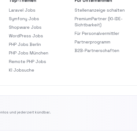
Top-Themen
Für Unternehmen
Laravel Jobs
Stellenanzeige schalten
Symfony Jobs
PremiumPartner (KI-IDE-
Sichtbarkeit)
Shopware Jobs
Für Personalvermittler
WordPress Jobs
Partnerprogramm
PHP Jobs Berlin
B2B-Partnerschaften
PHP Jobs München
Remote PHP Jobs
KI Jobsuche
nlos und jederzeit kündbar.