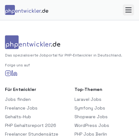
Zum Inhalt springen
php
entwickler
.de
Menü
php
entwickler
.de
Das spezialisierte Jobportal für PHP-Entwickler in Deutschland.
Folge uns auf
Für Entwickler
Top-Themen
Jobs finden
Laravel Jobs
Freelance Jobs
Symfony Jobs
Gehalts-Hub
Shopware Jobs
PHP Gehaltsreport 2026
WordPress Jobs
Freelancer Stundensätze
PHP Jobs Berlin