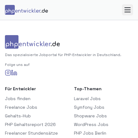
Zum Inhalt springen
php
entwickler
.de
Menü
php
entwickler
.de
Das spezialisierte Jobportal für PHP-Entwickler in Deutschland.
Folge uns auf
Für Entwickler
Top-Themen
Jobs finden
Laravel Jobs
Freelance Jobs
Symfony Jobs
Gehalts-Hub
Shopware Jobs
PHP Gehaltsreport 2026
WordPress Jobs
Freelancer Stundensätze
PHP Jobs Berlin