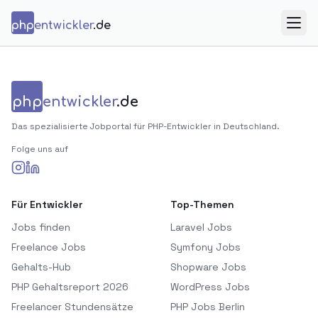
Zum Inhalt springen
php
entwickler
.de
Menü
php
entwickler
.de
Das spezialisierte Jobportal für PHP-Entwickler in Deutschland.
Folge uns auf
Für Entwickler
Top-Themen
Jobs finden
Laravel Jobs
Freelance Jobs
Symfony Jobs
Gehalts-Hub
Shopware Jobs
PHP Gehaltsreport 2026
WordPress Jobs
Freelancer Stundensätze
PHP Jobs Berlin