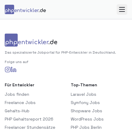
Zum Inhalt springen
php
entwickler
.de
Menü
php
entwickler
.de
Das spezialisierte Jobportal für PHP-Entwickler in Deutschland.
Folge uns auf
Für Entwickler
Top-Themen
Jobs finden
Laravel Jobs
Freelance Jobs
Symfony Jobs
Gehalts-Hub
Shopware Jobs
PHP Gehaltsreport 2026
WordPress Jobs
Freelancer Stundensätze
PHP Jobs Berlin