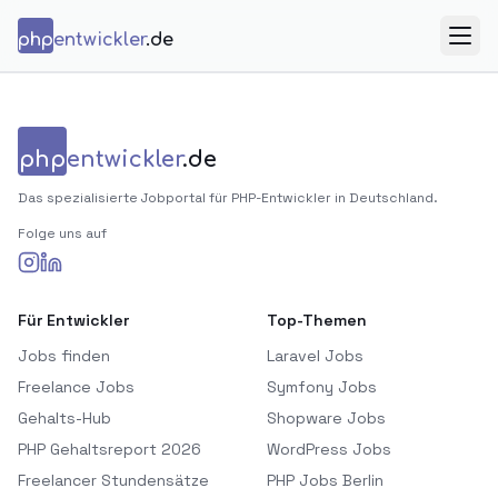
Zum Inhalt springen
php
entwickler
.de
Menü
php
entwickler
.de
Das spezialisierte Jobportal für PHP-Entwickler in Deutschland.
Folge uns auf
Für Entwickler
Top-Themen
Jobs finden
Laravel Jobs
Freelance Jobs
Symfony Jobs
Gehalts-Hub
Shopware Jobs
PHP Gehaltsreport 2026
WordPress Jobs
Freelancer Stundensätze
PHP Jobs Berlin