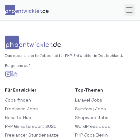
Zum Inhalt springen
php
entwickler
.de
Menü
php
entwickler
.de
Das spezialisierte Jobportal für PHP-Entwickler in Deutschland.
Folge uns auf
Für Entwickler
Top-Themen
Jobs finden
Laravel Jobs
Freelance Jobs
Symfony Jobs
Gehalts-Hub
Shopware Jobs
PHP Gehaltsreport 2026
WordPress Jobs
Freelancer Stundensätze
PHP Jobs Berlin