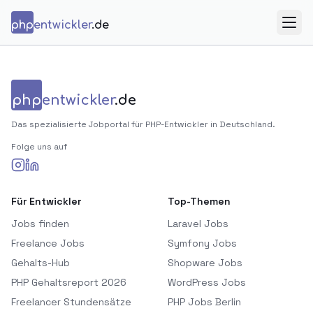
Zum Inhalt springen
php
entwickler
.de
Menü
php
entwickler
.de
Das spezialisierte Jobportal für PHP-Entwickler in Deutschland.
Folge uns auf
Für Entwickler
Top-Themen
Jobs finden
Laravel Jobs
Freelance Jobs
Symfony Jobs
Gehalts-Hub
Shopware Jobs
PHP Gehaltsreport 2026
WordPress Jobs
Freelancer Stundensätze
PHP Jobs Berlin