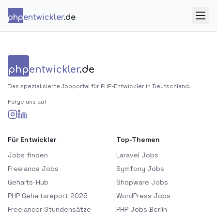
Zum Inhalt springen
php
entwickler
.de
Menü
php
entwickler
.de
Das spezialisierte Jobportal für PHP-Entwickler in Deutschland.
Folge uns auf
Für Entwickler
Top-Themen
Jobs finden
Laravel Jobs
Freelance Jobs
Symfony Jobs
Gehalts-Hub
Shopware Jobs
PHP Gehaltsreport 2026
WordPress Jobs
Freelancer Stundensätze
PHP Jobs Berlin