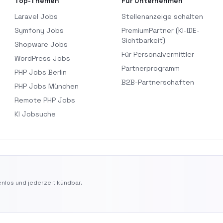
Top-Themen
Für Unternehmen
Laravel Jobs
Stellenanzeige schalten
Symfony Jobs
PremiumPartner (KI-IDE-
Sichtbarkeit)
Shopware Jobs
Für Personalvermittler
WordPress Jobs
Partnerprogramm
PHP Jobs Berlin
B2B-Partnerschaften
PHP Jobs München
Remote PHP Jobs
KI Jobsuche
nlos und jederzeit kündbar.