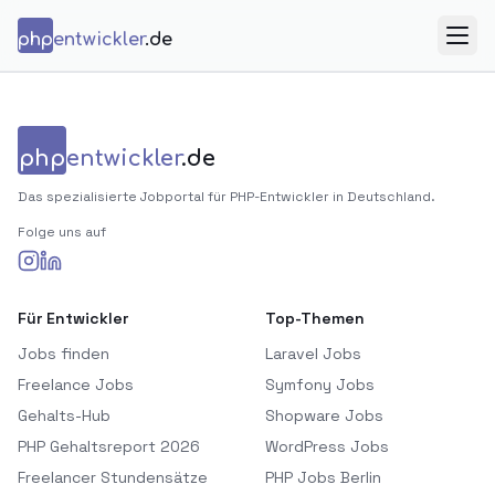
Zum Inhalt springen
php
entwickler
.de
Menü
php
entwickler
.de
Das spezialisierte Jobportal für PHP-Entwickler in Deutschland.
Folge uns auf
Für Entwickler
Top-Themen
Jobs finden
Laravel Jobs
Freelance Jobs
Symfony Jobs
Gehalts-Hub
Shopware Jobs
PHP Gehaltsreport 2026
WordPress Jobs
Freelancer Stundensätze
PHP Jobs Berlin