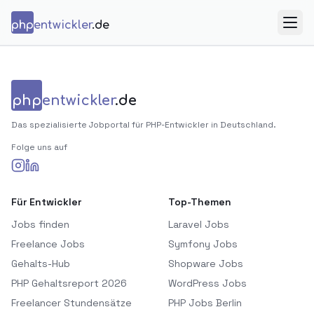
Zum Inhalt springen
php
entwickler
.de
Menü
php
entwickler
.de
Das spezialisierte Jobportal für PHP-Entwickler in Deutschland.
Folge uns auf
Für Entwickler
Top-Themen
Jobs finden
Laravel Jobs
Freelance Jobs
Symfony Jobs
Gehalts-Hub
Shopware Jobs
PHP Gehaltsreport 2026
WordPress Jobs
Freelancer Stundensätze
PHP Jobs Berlin