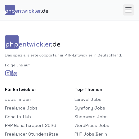
Zum Inhalt springen
php
entwickler
.de
Menü
php
entwickler
.de
Das spezialisierte Jobportal für PHP-Entwickler in Deutschland.
Folge uns auf
Für Entwickler
Top-Themen
Jobs finden
Laravel Jobs
Freelance Jobs
Symfony Jobs
Gehalts-Hub
Shopware Jobs
PHP Gehaltsreport 2026
WordPress Jobs
Freelancer Stundensätze
PHP Jobs Berlin