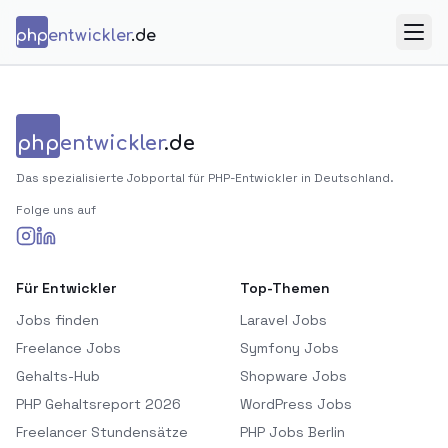
Zum Inhalt springen
php
entwickler
.de
Menü
php
entwickler
.de
Das spezialisierte Jobportal für PHP-Entwickler in Deutschland.
Folge uns auf
Für Entwickler
Top-Themen
Jobs finden
Laravel Jobs
Freelance Jobs
Symfony Jobs
Gehalts-Hub
Shopware Jobs
PHP Gehaltsreport 2026
WordPress Jobs
Freelancer Stundensätze
PHP Jobs Berlin