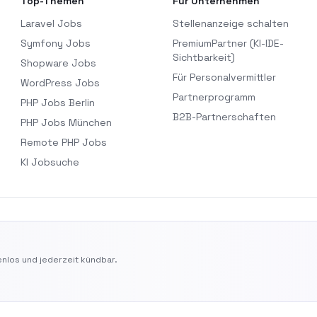
Top-Themen
Für Unternehmen
Laravel Jobs
Stellenanzeige schalten
Symfony Jobs
PremiumPartner (KI-IDE-
Sichtbarkeit)
Shopware Jobs
Für Personalvermittler
WordPress Jobs
Partnerprogramm
PHP Jobs Berlin
B2B-Partnerschaften
PHP Jobs München
Remote PHP Jobs
KI Jobsuche
nlos und jederzeit kündbar.