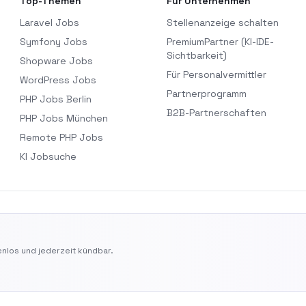
Top-Themen
Für Unternehmen
Laravel Jobs
Stellenanzeige schalten
Symfony Jobs
PremiumPartner (KI-IDE-
Sichtbarkeit)
Shopware Jobs
Für Personalvermittler
WordPress Jobs
Partnerprogramm
PHP Jobs Berlin
B2B-Partnerschaften
PHP Jobs München
Remote PHP Jobs
KI Jobsuche
nlos und jederzeit kündbar.