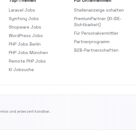
Top-Themen
Für Unternehmen
Laravel Jobs
Stellenanzeige schalten
Symfony Jobs
PremiumPartner (KI-IDE-
Sichtbarkeit)
Shopware Jobs
Für Personalvermittler
WordPress Jobs
Partnerprogramm
PHP Jobs Berlin
B2B-Partnerschaften
PHP Jobs München
Remote PHP Jobs
KI Jobsuche
nlos und jederzeit kündbar.