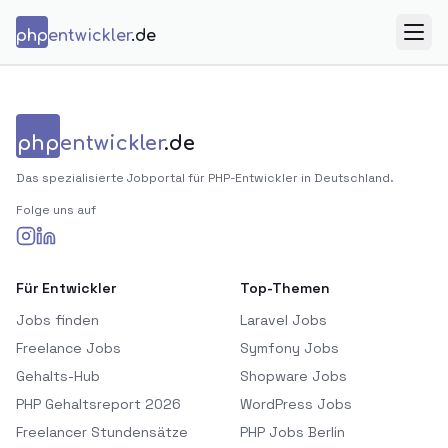
Zum Inhalt springen
php
entwickler
.de
Menü
php
entwickler
.de
Das spezialisierte Jobportal für PHP-Entwickler in Deutschland.
Folge uns auf
Für Entwickler
Top-Themen
Jobs finden
Laravel Jobs
Freelance Jobs
Symfony Jobs
Gehalts-Hub
Shopware Jobs
PHP Gehaltsreport 2026
WordPress Jobs
Freelancer Stundensätze
PHP Jobs Berlin