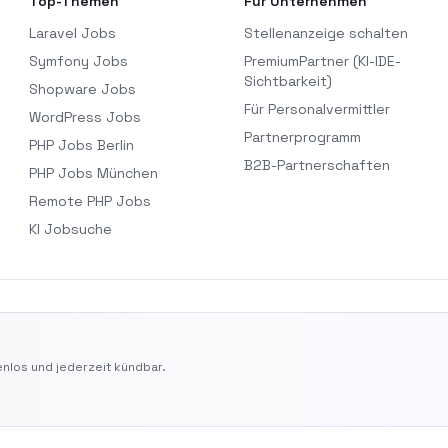
Top-Themen
Für Unternehmen
Laravel Jobs
Stellenanzeige schalten
Symfony Jobs
PremiumPartner (KI-IDE-
Sichtbarkeit)
Shopware Jobs
Für Personalvermittler
WordPress Jobs
Partnerprogramm
PHP Jobs Berlin
B2B-Partnerschaften
PHP Jobs München
Remote PHP Jobs
KI Jobsuche
nlos und jederzeit kündbar.