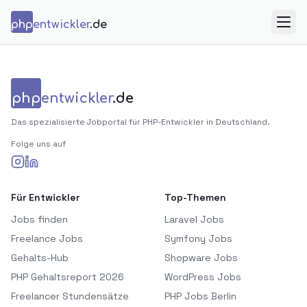
Zum Inhalt springen
php
entwickler
.de
Menü
php
entwickler
.de
Das spezialisierte Jobportal für PHP-Entwickler in Deutschland.
Folge uns auf
Für Entwickler
Top-Themen
Jobs finden
Laravel Jobs
Freelance Jobs
Symfony Jobs
Gehalts-Hub
Shopware Jobs
PHP Gehaltsreport 2026
WordPress Jobs
Freelancer Stundensätze
PHP Jobs Berlin