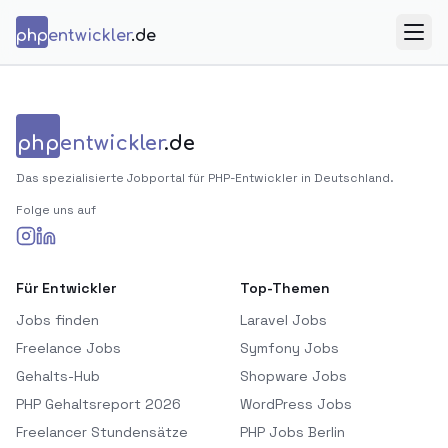
Zum Inhalt springen
php
entwickler
.de
Menü
php
entwickler
.de
Das spezialisierte Jobportal für PHP-Entwickler in Deutschland.
Folge uns auf
Für Entwickler
Top-Themen
Jobs finden
Laravel Jobs
Freelance Jobs
Symfony Jobs
Gehalts-Hub
Shopware Jobs
PHP Gehaltsreport 2026
WordPress Jobs
Freelancer Stundensätze
PHP Jobs Berlin