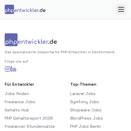
Zum Inhalt springen
php
entwickler
.de
Menü
php
entwickler
.de
Das spezialisierte Jobportal für PHP-Entwickler in Deutschland.
Folge uns auf
Für Entwickler
Top-Themen
Jobs finden
Laravel Jobs
Freelance Jobs
Symfony Jobs
Gehalts-Hub
Shopware Jobs
PHP Gehaltsreport 2026
WordPress Jobs
Freelancer Stundensätze
PHP Jobs Berlin