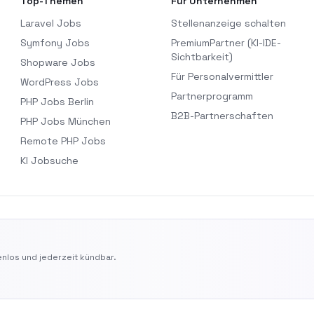
Top-Themen
Für Unternehmen
Laravel Jobs
Stellenanzeige schalten
Symfony Jobs
PremiumPartner (KI-IDE-
Sichtbarkeit)
Shopware Jobs
Für Personalvermittler
WordPress Jobs
Partnerprogramm
PHP Jobs Berlin
B2B-Partnerschaften
PHP Jobs München
Remote PHP Jobs
KI Jobsuche
nlos und jederzeit kündbar.