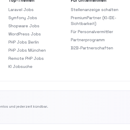
Top-Themen
Für Unternehmen
Laravel Jobs
Stellenanzeige schalten
Symfony Jobs
PremiumPartner (KI-IDE-
Sichtbarkeit)
Shopware Jobs
Für Personalvermittler
WordPress Jobs
Partnerprogramm
PHP Jobs Berlin
B2B-Partnerschaften
PHP Jobs München
Remote PHP Jobs
KI Jobsuche
nlos und jederzeit kündbar.