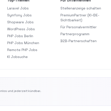
Top-Themen
Für Unternehmen
Laravel Jobs
Stellenanzeige schalten
Symfony Jobs
PremiumPartner (KI-IDE-
Sichtbarkeit)
Shopware Jobs
Für Personalvermittler
WordPress Jobs
Partnerprogramm
PHP Jobs Berlin
B2B-Partnerschaften
PHP Jobs München
Remote PHP Jobs
KI Jobsuche
nlos und jederzeit kündbar.