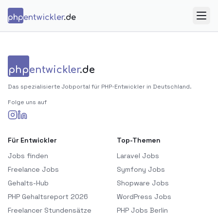
Zum Inhalt springen
php
entwickler
.de
Menü
php
entwickler
.de
Das spezialisierte Jobportal für PHP-Entwickler in Deutschland.
Folge uns auf
Für Entwickler
Top-Themen
Jobs finden
Laravel Jobs
Freelance Jobs
Symfony Jobs
Gehalts-Hub
Shopware Jobs
PHP Gehaltsreport 2026
WordPress Jobs
Freelancer Stundensätze
PHP Jobs Berlin