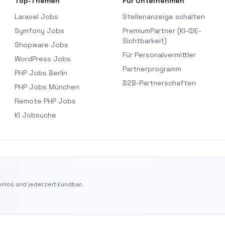
Top-Themen
Für Unternehmen
Laravel Jobs
Stellenanzeige schalten
Symfony Jobs
PremiumPartner (KI-IDE-
Sichtbarkeit)
Shopware Jobs
Für Personalvermittler
WordPress Jobs
Partnerprogramm
PHP Jobs Berlin
B2B-Partnerschaften
PHP Jobs München
Remote PHP Jobs
KI Jobsuche
nlos und jederzeit kündbar.