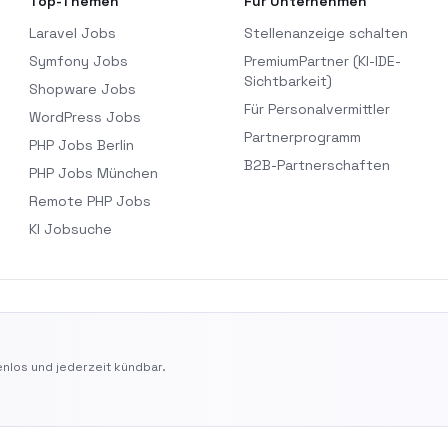
Top-Themen
Für Unternehmen
Laravel Jobs
Stellenanzeige schalten
Symfony Jobs
PremiumPartner (KI-IDE-
Sichtbarkeit)
Shopware Jobs
Für Personalvermittler
WordPress Jobs
Partnerprogramm
PHP Jobs Berlin
B2B-Partnerschaften
PHP Jobs München
Remote PHP Jobs
KI Jobsuche
nlos und jederzeit kündbar.