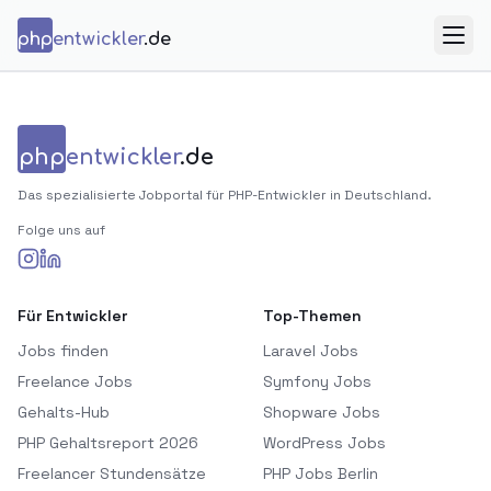
Zum Inhalt springen
php
entwickler
.de
Menü
php
entwickler
.de
Das spezialisierte Jobportal für PHP-Entwickler in Deutschland.
Folge uns auf
Für Entwickler
Top-Themen
Jobs finden
Laravel Jobs
Freelance Jobs
Symfony Jobs
Gehalts-Hub
Shopware Jobs
PHP Gehaltsreport 2026
WordPress Jobs
Freelancer Stundensätze
PHP Jobs Berlin