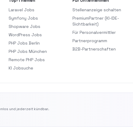
Top-Themen
Für Unternehmen
Laravel Jobs
Stellenanzeige schalten
Symfony Jobs
PremiumPartner (KI-IDE-
Sichtbarkeit)
Shopware Jobs
Für Personalvermittler
WordPress Jobs
Partnerprogramm
PHP Jobs Berlin
B2B-Partnerschaften
PHP Jobs München
Remote PHP Jobs
KI Jobsuche
nlos und jederzeit kündbar.