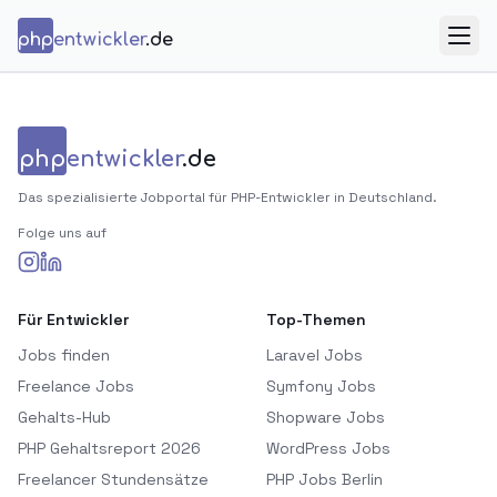
Zum Inhalt springen
php
entwickler
.de
Menü
php
entwickler
.de
Das spezialisierte Jobportal für PHP-Entwickler in Deutschland.
Folge uns auf
Für Entwickler
Top-Themen
Jobs finden
Laravel Jobs
Freelance Jobs
Symfony Jobs
Gehalts-Hub
Shopware Jobs
PHP Gehaltsreport 2026
WordPress Jobs
Freelancer Stundensätze
PHP Jobs Berlin