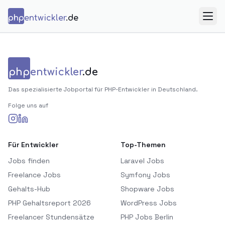
Zum Inhalt springen
php
entwickler
.de
Menü
php
entwickler
.de
Das spezialisierte Jobportal für PHP-Entwickler in Deutschland.
Folge uns auf
Für Entwickler
Top-Themen
Jobs finden
Laravel Jobs
Freelance Jobs
Symfony Jobs
Gehalts-Hub
Shopware Jobs
PHP Gehaltsreport 2026
WordPress Jobs
Freelancer Stundensätze
PHP Jobs Berlin