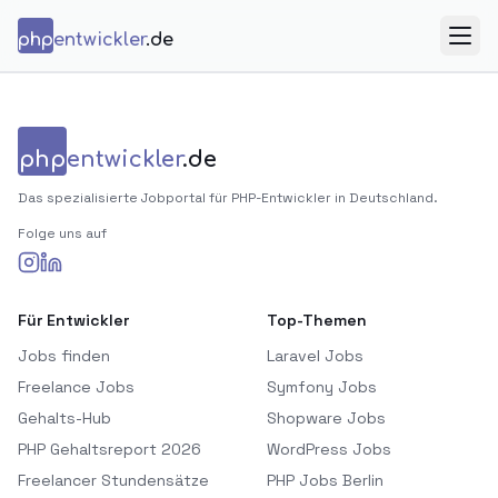
Zum Inhalt springen
php
entwickler
.de
Menü
php
entwickler
.de
Das spezialisierte Jobportal für PHP-Entwickler in Deutschland.
Folge uns auf
Für Entwickler
Top-Themen
Jobs finden
Laravel Jobs
Freelance Jobs
Symfony Jobs
Gehalts-Hub
Shopware Jobs
PHP Gehaltsreport 2026
WordPress Jobs
Freelancer Stundensätze
PHP Jobs Berlin