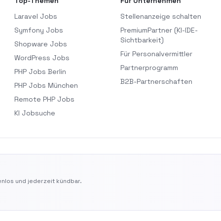
Top-Themen
Für Unternehmen
Laravel Jobs
Stellenanzeige schalten
Symfony Jobs
PremiumPartner (KI-IDE-
Sichtbarkeit)
Shopware Jobs
Für Personalvermittler
WordPress Jobs
Partnerprogramm
PHP Jobs Berlin
B2B-Partnerschaften
PHP Jobs München
Remote PHP Jobs
KI Jobsuche
nlos und jederzeit kündbar.