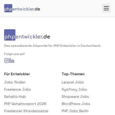
Zum Inhalt springen
php
entwickler
.de
Menü
php
entwickler
.de
Das spezialisierte Jobportal für PHP-Entwickler in Deutschland.
Folge uns auf
Für Entwickler
Top-Themen
Jobs finden
Laravel Jobs
Freelance Jobs
Symfony Jobs
Gehalts-Hub
Shopware Jobs
PHP Gehaltsreport 2026
WordPress Jobs
Freelancer Stundensätze
PHP Jobs Berlin