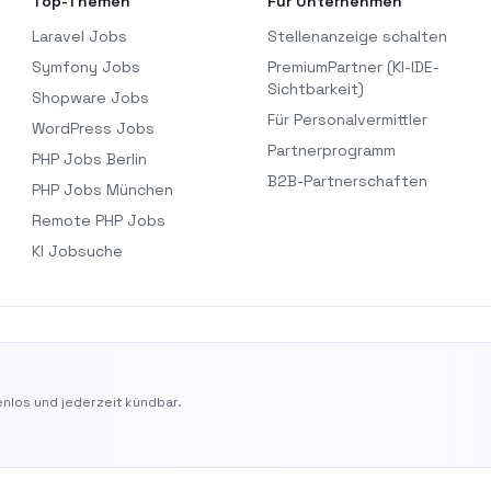
Top-Themen
Für Unternehmen
Laravel Jobs
Stellenanzeige schalten
Symfony Jobs
PremiumPartner (KI-IDE-
Sichtbarkeit)
Shopware Jobs
Für Personalvermittler
WordPress Jobs
Partnerprogramm
PHP Jobs Berlin
B2B-Partnerschaften
PHP Jobs München
Remote PHP Jobs
KI Jobsuche
nlos und jederzeit kündbar.