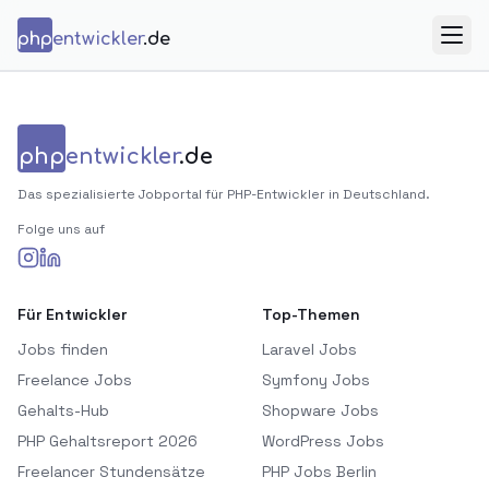
Zum Inhalt springen
php
entwickler
.de
Menü
php
entwickler
.de
Das spezialisierte Jobportal für PHP-Entwickler in Deutschland.
Folge uns auf
Für Entwickler
Top-Themen
Jobs finden
Laravel Jobs
Freelance Jobs
Symfony Jobs
Gehalts-Hub
Shopware Jobs
PHP Gehaltsreport 2026
WordPress Jobs
Freelancer Stundensätze
PHP Jobs Berlin