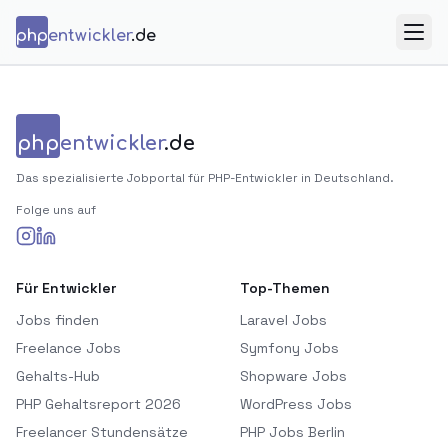
Zum Inhalt springen
php
entwickler
.de
Menü
php
entwickler
.de
Das spezialisierte Jobportal für PHP-Entwickler in Deutschland.
Folge uns auf
Für Entwickler
Top-Themen
Jobs finden
Laravel Jobs
Freelance Jobs
Symfony Jobs
Gehalts-Hub
Shopware Jobs
PHP Gehaltsreport 2026
WordPress Jobs
Freelancer Stundensätze
PHP Jobs Berlin